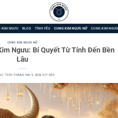
 KIM NGƯU
BLOG
TÌNH YÊU
CUNG KIM NGƯU NỮ
CUNG KIM NGƯ
CUNG KIM NGƯU NỮ
im Ngưu: Bí Quyết Từ Tính Đến Bền
Lâu
NG TRÊN
THÁNG HAI 3, 2026
BỞI
SEO