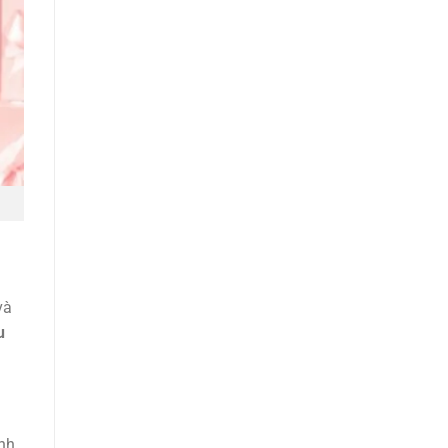
và
u
inh