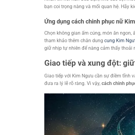
bạn coi trọng nàng và mối quan hệ. Hãy kiê
Ứng dụng cách chinh phục nữ Kim
Chọn không gian ấm cúng, món ăn ngon, â
tham khảo thêm chân dung
cung Kim Ngư
giữ nhịp tự nhiên để nàng cảm thấy thoải 
Giao tiếp và xung đột: gi
Giao tiếp với Kim Ngưu cần sự điềm tĩnh v
đưa ra lý lẽ rõ ràng. Vì vậy,
cách chinh phụ