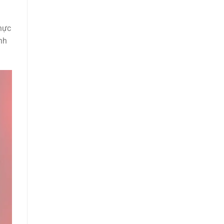
hực
nh