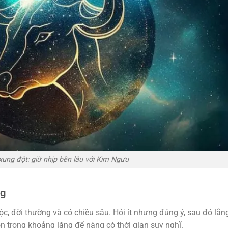
 xung đột: giữ nhịp bền lâu với Kim Ngưu
ng
, đời thường và có chiều sâu. Hỏi ít nhưng đúng ý, sau đó lắn
n trọng khoảng lặng để nàng có thời gian suy nghĩ.