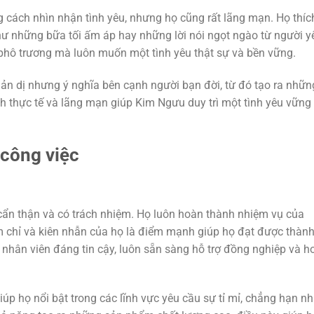
 cách nhìn nhận tình yêu, nhưng họ cũng rất lãng mạn. Họ thíc
 những bữa tối ấm áp hay những lời nói ngọt ngào từ người y
phô trương mà luôn muốn một tình yêu thật sự và bền vững.
n dị nhưng ý nghĩa bên cạnh người bạn đời, từ đó tạo ra nhữn
nh thực tế và lãng mạn giúp Kim Ngưu duy trì một tình yêu vững
công việc
cẩn thận và có trách nhiệm. Họ luôn hoàn thành nhiệm vụ của
m chỉ và kiên nhẫn của họ là điểm mạnh giúp họ đạt được thàn
nhân viên đáng tin cậy, luôn sẵn sàng hỗ trợ đồng nghiệp và h
úp họ nổi bật trong các lĩnh vực yêu cầu sự tỉ mỉ, chẳng hạn n