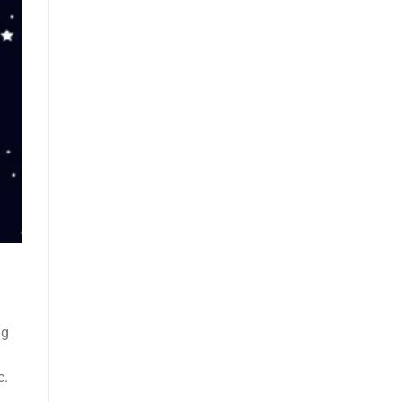
ng
c.