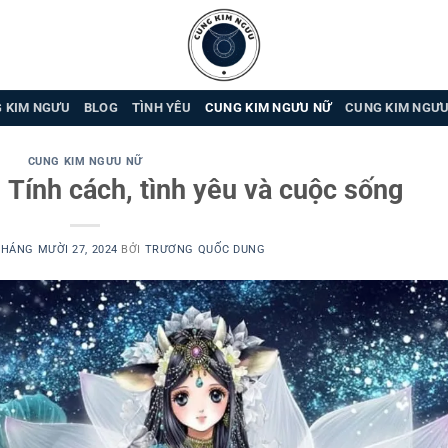
 KIM NGƯU
BLOG
TÌNH YÊU
CUNG KIM NGƯU NỮ
CUNG KIM NGƯ
CUNG KIM NGƯU NỮ
Tính cách, tình yêu và cuộc sống
HÁNG MƯỜI 27, 2024
BỞI
TRƯƠNG QUỐC DUNG