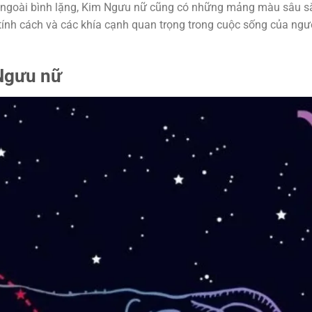
vẻ ngoài bình lặng, Kim Ngưu nữ cũng có những mảng màu sâu s
ính cách và các khía cạnh quan trọng trong cuộc sống của ngư
Ngưu nữ