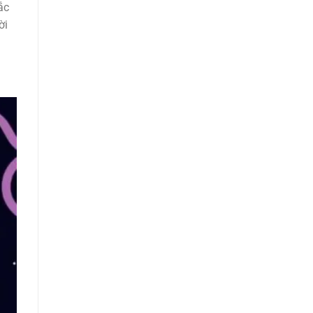
ắc
ời