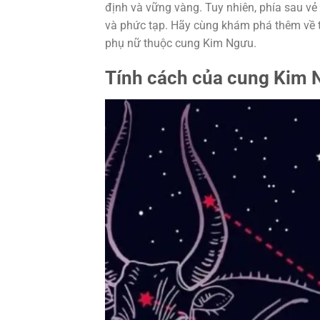
định và vững vàng. Tuy nhiên, phía sau 
và phức tạp. Hãy cùng khám phá thêm về t
phụ nữ thuộc cung Kim Ngưu.
Tính cách của cung Kim 