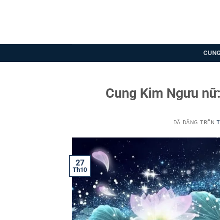
Chuyển
đến
nội
dung
CUNG
Cung Kim Ngưu nữ: 
ĐÃ ĐĂNG TRÊN
T
27
Th10