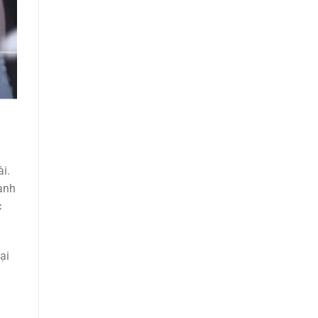
i.
hành
c
ại