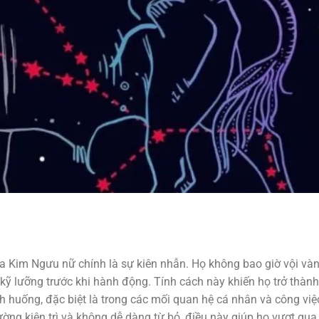
a Kim Ngưu nữ chính là sự kiên nhẫn. Họ không bao giờ vội và
 kỹ lưỡng trước khi hành động. Tính cách này khiến họ trở thành
h huống, đặc biệt là trong các mối quan hệ cá nhân và công việ
ờng kiên trì và không dễ dàng từ bỏ, điều này giúp họ vượt qua