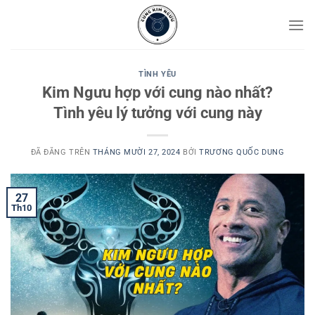
Chuyển
đến
nội
dung
TÌNH YÊU
Kim Ngưu hợp với cung nào nhất?
Tình yêu lý tưởng với cung này
ĐÃ ĐĂNG TRÊN
THÁNG MƯỜI 27, 2024
BỞI
TRƯƠNG QUỐC DUNG
27
Th10