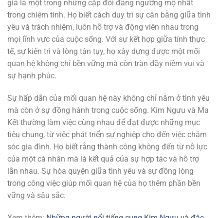
giá là một trong những cặp đôi đáng ngưỡng mộ nhất
trong chiêm tinh. Họ biết cách duy trì sự cân bằng giữa tình
yêu và trách nhiệm, luôn hỗ trợ và động viên nhau trong
mọi lĩnh vực của cuộc sống. Với sự kết hợp giữa tính thực
tế, sự kiên trì và lòng tận tụy, họ xây dựng được một mối
quan hệ không chỉ bền vững mà còn tràn đầy niềm vui và
sự hạnh phúc.
Sự hấp dẫn của mối quan hệ này không chỉ nằm ở tình yêu
mà còn ở sự đồng hành trong cuộc sống. Kim Ngưu và Ma
Kết thường làm việc cùng nhau để đạt được những mục
tiêu chung, từ việc phát triển sự nghiệp cho đến việc chăm
sóc gia đình. Họ biết rằng thành công không đến từ nỗ lực
của một cá nhân mà là kết quả của sự hợp tác và hỗ trợ
lẫn nhau. Sự hòa quyện giữa tình yêu và sự đồng lòng
trong công việc giúp mối quan hệ của họ thêm phần bền
vững và sâu sắc.
Xem thêm:
Những người nổi tiếng cung Kim Ngưu và đặc