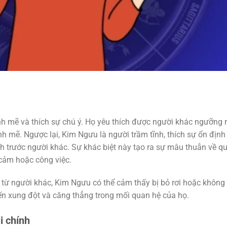
ạnh mẽ và thích sự chú ý. Họ yêu thích được người khác ngưỡng
 mẽ. Ngược lại, Kim Ngưu là người trầm tĩnh, thích sự ổn định
h trước người khác. Sự khác biệt này tạo ra sự mâu thuẫn về q
 cảm hoặc công việc.
 từ người khác, Kim Ngưu có thể cảm thấy bị bỏ rơi hoặc không
ến xung đột và căng thẳng trong mối quan hệ của họ.
i chính