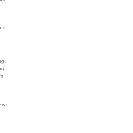
mối
ng
ng
ếm
ệ và