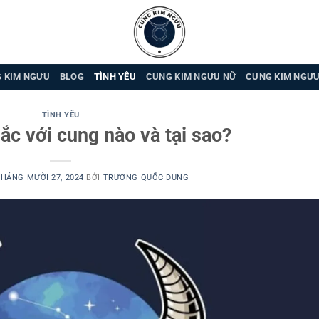
 KIM NGƯU
BLOG
TÌNH YÊU
CUNG KIM NGƯU NỮ
CUNG KIM NGƯ
TÌNH YÊU
c với cung nào và tại sao?
HÁNG MƯỜI 27, 2024
BỞI
TRƯƠNG QUỐC DUNG