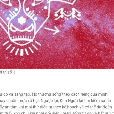
 trí số 1
ự do và sáng tạo. Họ thường sống theo cách riêng của mình,
hay chuẩn mực xã hội. Ngược lại, Kim Ngưu lại tìm kiếm sự ổn
hấy an tâm khi mọi thứ diễn ra theo kế hoạch và có thể dự đoán
thấy khó chịu khi phải đối diện với lối sống tự do và bất quy 