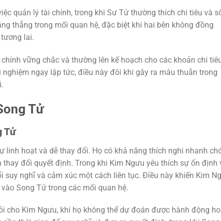
iệc quản lý tài chính, trong khi Sư Tử thường thích chi tiêu và 
ăng thẳng trong mối quan hệ, đặc biệt khi hai bên không đồng
tương lai.
chính vững chắc và thường lên kế hoạch cho các khoản chi tiêu
i nghiệm ngay lập tức, điều này đôi khi gây ra mâu thuẫn trong
.
Song Tử
g Tử
ự linh hoạt và dễ thay đổi. Họ có khả năng thích nghi nhanh ch
thay đổi quyết định. Trong khi Kim Ngưu yêu thích sự ổn định 
ổi suy nghĩ và cảm xúc một cách liên tục. Điều này khiến Kim N
g vào Song Tử trong các mối quan hệ.
mỏi cho Kim Ngưu, khi họ không thể dự đoán được hành động h