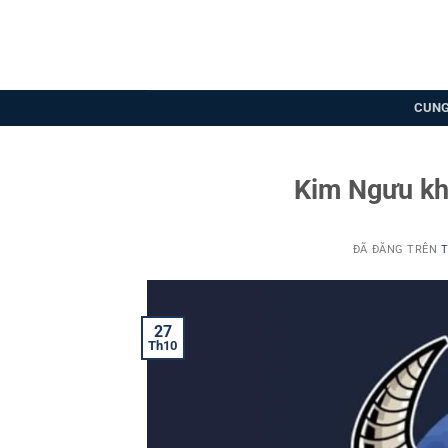
Chuyển
đến
nội
dung
CUNG
Kim Ngưu khắ
ĐÃ ĐĂNG TRÊN
T
27
Th10