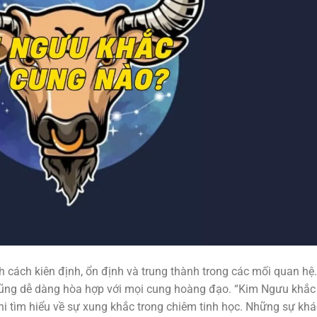
h cách kiên định, ổn định và trung thành trong các mối quan hệ.
cũng dễ dàng hòa hợp với mọi cung hoàng đạo. “Kim Ngưu khắc
hi tìm hiểu về sự xung khắc trong chiêm tinh học. Những sự khá