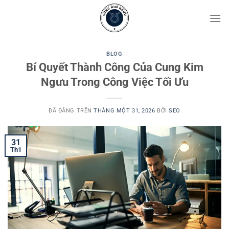
Chuyển
đến
nội
dung
BLOG
Bí Quyết Thành Công Của Cung Kim
Ngưu Trong Công Việc Tối Ưu
ĐÃ ĐĂNG TRÊN
THÁNG MỘT 31, 2026
BỞI
SEO
31
Th1