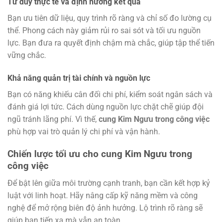
Tư duy thực tế và định hướng kết quả
Bạn ưu tiên dữ liệu, quy trình rõ ràng và chỉ số đo lường cụ
thể. Phong cách này giảm rủi ro sai sót và tối ưu nguồn
lực. Bạn đưa ra quyết định chậm mà chắc, giúp tập thể tiến
vững chắc.
Khả năng quản trị tài chính và nguồn lực
Bạn có năng khiếu cân đối chi phí, kiểm soát ngân sách và
đánh giá lợi tức. Cách dùng nguồn lực chặt chẽ giúp đội
ngũ tránh lãng phí. Vì thế,
cung Kim Ngưu trong công việc
phù hợp vai trò quản lý chi phí và vận hành.
Chiến lược tối ưu cho cung Kim Ngưu trong
công việc
Để bật lên giữa môi trường cạnh tranh, bạn cần kết hợp kỷ
luật với linh hoạt. Hãy nâng cấp kỹ năng mềm và công
nghệ để mở rộng biên độ ảnh hưởng. Lộ trình rõ ràng sẽ
giúp bạn tiến xa mà vẫn an toàn.