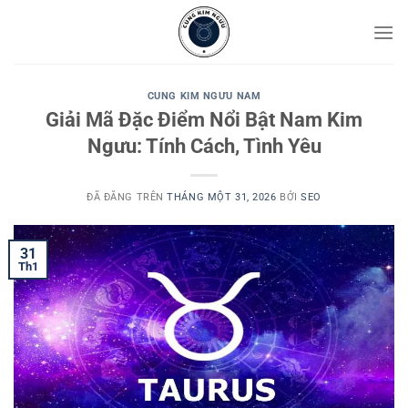
Chuyển
đến
nội
dung
CUNG KIM NGƯU NAM
Giải Mã Đặc Điểm Nổi Bật Nam Kim
Ngưu: Tính Cách, Tình Yêu
ĐÃ ĐĂNG TRÊN
THÁNG MỘT 31, 2026
BỞI
SEO
31
Th1