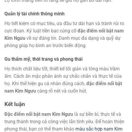
Lộ trình thăng tiến rõ ràng sẽ giữ họ gắn bó dài hạn.
Quản lý tài chính thông minh
Họ tiết kiệm có mục tiêu, ưa đầu tư dài hạn và tránh rủi ro
cực đoan. Kỷ luật tiền bạc củng cố
đặc điểm nổi bật nam
Kim Ngưu
về sự đáng tin. Danh mục đa dạng và quỹ dự
phòng giúp họ bình an trước biến động.
Gu thẩm mỹ, thời trang và phong thái
Họ thích chất liệu tốt, thiết kế tối giản và tông màu trầm
ấm. Cách ăn mặc phản ánh sự chắc chắn và thực tế của
họ. Khi thể hiện gu cá nhân đúng cách,
đặc điểm nổi bật
nam Kim Ngưu
càng rõ nét và cuốn hút.
Kết luận
Đặc điểm nổi bật nam Kim Ngưu
là sự bền bỉ, thực tế và
trung thành trong cả công việc lẫn tình yêu. Để hoàn thiện
phong thái, bạn có thể tham khảo
màu sắc hợp nam Kim